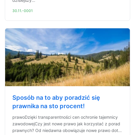
dzisiejszy...
30.11.-0001
Sposób na to aby poradzić się
prawnika na sto procent!
prawoDzięki transparentności cen ochronie tajemnicy
zawodowejCzy jest nowe prawo jak korzystać z porad
prawnych? Od niedawna obowiązuje nowe prawo dot...