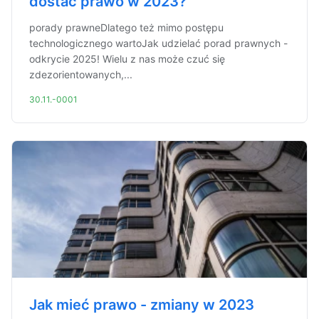
dostać prawo w 2023?
porady prawneDlatego też mimo postępu
technologicznego wartoJak udzielać porad prawnych -
odkrycie 2025! Wielu z nas może czuć się
zdezorientowanych,...
30.11.-0001
Jak mieć prawo - zmiany w 2023