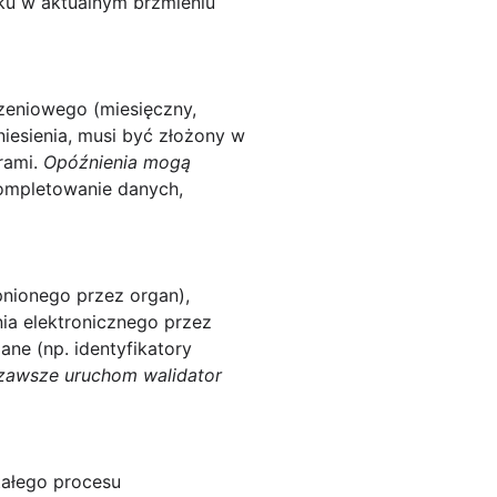
u w aktualnym brzmieniu
czeniowego (miesięczny,
niesienia, musi być złożony w
rami.
Opóźnienia mogą
kompletowanie danych,
nionego przez organ),
nia elektronicznego przez
ne (np. identyfikatory
zawsze uruchom walidator
tałego procesu