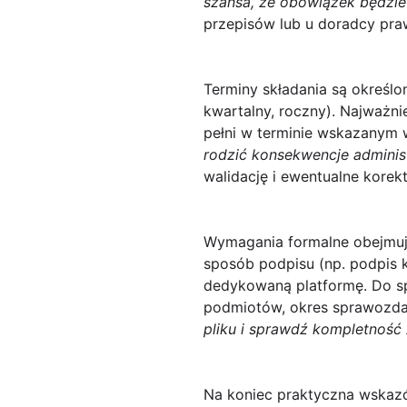
szansa, że obowiązek będzie 
przepisów lub u doradcy pr
Terminy
składania są określo
kwartalny, roczny). Najważni
pełni w terminie wskazanym w
rodzić konsekwencje adminis
walidację i ewentualne korekt
Wymagania formalne
obejmuj
sposób podpisu (np. podpis k
dedykowaną platformę. Do spr
podmiotów, okres sprawozda
pliku i sprawdź kompletność 
Na koniec praktyczna wskaz