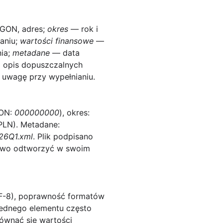
EGON, adres;
okres
— rok i
aniu;
wartości finansowe
—
ia;
metadane
— data
a opis dopuszczalnych
 uwagę przy wypełnianiu.
GON:
000000000
), okres:
PLN). Metadane:
26Q1.xml
. Plik podpisano
atwo odtworzyć w swoim
TF-8), poprawność formatów
jednego elementu często
ównać się wartości