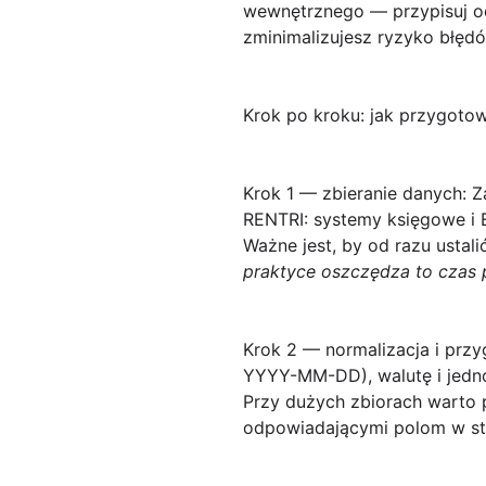
wewnętrznego — przypisuj odp
zminimalizujesz ryzyko błęd
Krok po kroku: jak przygotow
Krok 1 — zbieranie danych:
Za
RENTRI: systemy księgowe i E
Ważne jest, by od razu ustal
praktyce oszczędza to czas 
Krok 2 — normalizacja i prz
YYYY-MM-DD), walutę i jedno
Przy dużych zbiorach warto 
odpowiadającymi polom w str