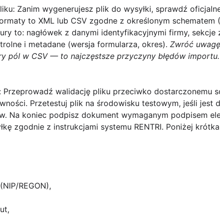
liku:
Zanim wygenerujesz plik do wysyłki, sprawdź oficjal
formaty to XML lub CSV zgodne z określonym schematem 
ry to: nagłówek z danymi identyfikacyjnymi firmy, sekcje
olne i metadane (wersja formularza, okres).
Zwróć uwagę
ry pól w CSV — to najczęstsze przyczyny błędów importu.
:
Przeprowadź walidację pliku przeciwko dostarczonemu s
ości. Przetestuj plik na środowisku testowym, jeśli jest
ów. Na koniec podpisz dokument wymaganym podpisem elek
łkę zgodnie z instrukcjami systemu RENTRI. Poniżej krótka 
 (NIP/REGON),
ut,