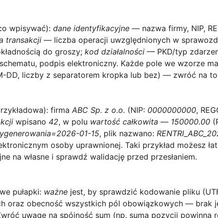
 co wpisywać):
dane identyfikacyjne
— nazwa firmy, NIP, R
 transakcji
— liczba operacji uwzględnionych w sprawozd
kładnością do groszy;
kod działalności
— PKD/typ zdarzen
 schematu, podpis elektroniczny. Każde pole we wzorze m
DD, liczby z separatorem kropka lub bez) — zwróć na to
przykładowa)
: firma
ABC Sp. z o.o.
(NIP:
0000000000
, RE
kcji
wpisano
42
, w polu
wartość całkowita
—
150000.00
(
ygenerowania=2026-01-15
, plik nazwano:
RENTRI_ABC_20
ektronicznym osoby uprawnionej. Taki przykład możesz ł
ne na własne i sprawdź walidację przed przesłaniem.
we pułapki
:
ważne
jest, by sprawdzić kodowanie pliku (U
ych oraz obecność wszystkich pól obowiązkowych — brak 
 Zwróć uwagę na spójność sum (np. suma pozycji powinna r