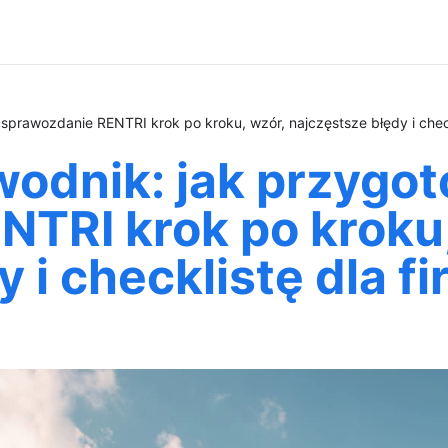
prawozdanie RENTRI krok po kroku, wzór, najczęstsze błędy i check
wodnik: jak przygo
TRI krok po kroku,
 i checklistę dla f