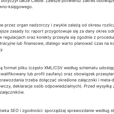
dotyczył także Ciebie.
Zawsze potwierdź zakres obowiązk
awno‑księgowego.
ne przez organ nadzorczy i zwykle zależą od okresu rozli
ejsze zasady to: raport przygotowuje się za dany okres od
 regulacjach oraz korekty przesyła się zgodnie z procedu
tracyjne lub finansowe
, dlatego warto planować czas na 
y.
ą format pliku (często XML/CSV według schematu udostęp
walifikowany lub profil zaufany) oraz obowiązek przesyła
awozdania trzeba dołączać określone załączniki i meta‑da
wczy, deklaracje osób odpowiedzialnych).
Przed wysyłką 
załączników.
ówka SEO i zgodności: sporządzaj sprawozdanie według s