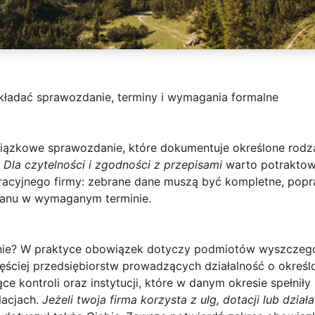
składać sprawozdanie, terminy i wymagania formalne
zkowe sprawozdanie, które dokumentuje określone rodzaje
.
Dla czytelności i zgodności z przepisami
warto potraktow
acyjnego firmy: zebrane dane muszą być kompletne, popr
ganu w wymaganym terminie.
ie?
W praktyce obowiązek dotyczy podmiotów wyszczegó
ściej przedsiębiorstw prowadzących działalność o określo
ce kontroli oraz instytucji, które w danym okresie spełniły 
lacjach.
Jeżeli twoja firma korzysta z ulg, dotacji lub dzia