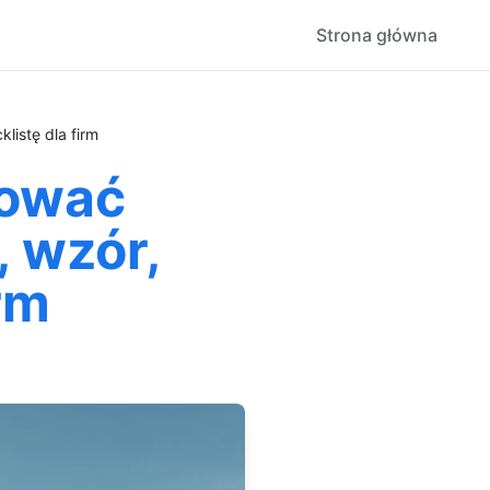
Strona główna
listę dla firm
tować
 wzór,
irm