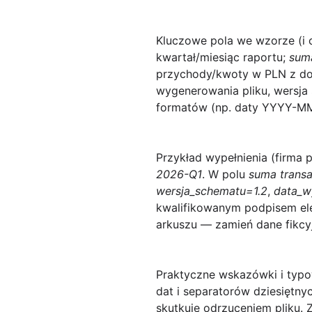
Kluczowe pola we wzorze
(i
kwartał/miesiąc raportu;
suma
przychody/kwoty w PLN z do
wygenerowania pliku, wersja
formatów (np. daty YYYY-MM-
Przykład wypełnienia (firma 
2026-Q1
. W polu
suma transa
wersja_schematu=1.2
,
data_w
kwalifikowanym podpisem el
arkuszu — zamień dane fikcyj
Praktyczne wskazówki i typo
dat i separatorów dziesiętn
skutkuje odrzuceniem pliku.