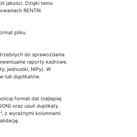
i jakości. Dzięki temu
towaniach RENTRI.
ormat pliku
potrzebnych do sprawozdania
 ewentualne raporty kadrowe.
y, jednostki, NIPy).
W
w lub duplikatów.
icaj format dat (najlepiej
ON) oraz usuń duplikaty.
r”, z wyraźnymi kolumnami
lidację.