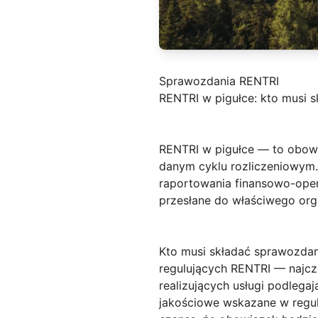
Sprawozdania RENTRI
RENTRI w pigułce: kto musi 
RENTRI w pigułce
— to obowią
danym cyklu rozliczeniowym
raportowania finansowo-oper
przesłane do właściwego or
Kto musi składać sprawozdan
regulujących RENTRI — najczę
realizujących usługi podlegają
jakościowe wskazane w regu