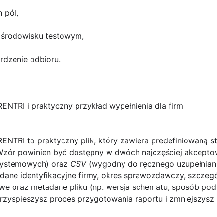
 pól,
a środowisku testowym,
erdzenie odbioru.
NTRI i praktyczny przykład wypełnienia dla firm
RENTRI
to praktyczny plik, który zawiera predefiniowaną st
zór powinien być dostępny w dwóch najczęściej akcept
 systemowych) oraz
CSV
(wygodny do ręcznego uzupełniani
dane identyfikacyjne firmy, okres sprawozdawczy, szczegół
we oraz metadane pliku (np. wersja schematu, sposób podp
yspieszysz proces przygotowania raportu i zmniejszysz r