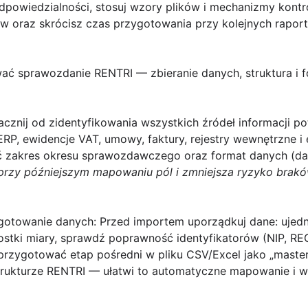
owiedzialności, stosuj wzory plików i mechanizmy kontrol
ów oraz skrócisz czas przygotowania przy kolejnych rapor
ać sprawozdanie RENTRI — zbieranie danych, struktura i f
cznij od zidentyfikowania wszystkich źródeł informacji 
RP, ewidencje VAT, umowy, faktury, rejestry wewnętrzne i
ić zakres okresu sprawozdawczego oraz format danych (dat
przy późniejszym mapowaniu pól i zmniejsza ryzyko brakó
ygotowanie danych:
Przed importem uporządkuj dane: ujednol
stki miary, sprawdź poprawność identyfikatorów (NIP, REG
przygotować etap pośredni w pliku CSV/Excel jako „maste
ukturze RENTRI — ułatwi to automatyczne mapowanie i wa