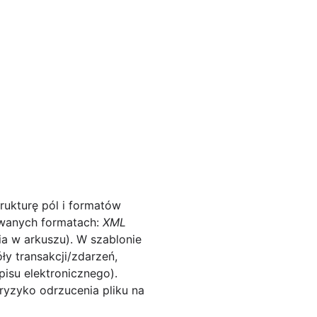
rukturę pól i formatów
owanych formatach:
XML
a w arkuszu). W szablonie
y transakcji/zdarzeń,
isu elektronicznego).
yzyko odrzucenia pliku na