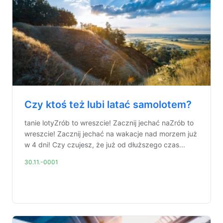
Czy ktoś też lubi latać samolotem?
tanie lotyZrób to wreszcie! Zacznij jechać naZrób to
wreszcie! Zacznij jechać na wakacje nad morzem już
w 4 dni! Czy czujesz, że już od dłuższego czas...
30.11.-0001