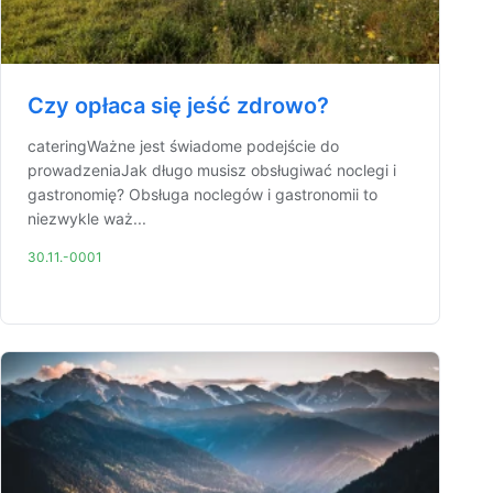
Czy opłaca się jeść zdrowo?
cateringWażne jest świadome podejście do
prowadzeniaJak długo musisz obsługiwać noclegi i
gastronomię? Obsługa noclegów i gastronomii to
niezwykle waż...
30.11.-0001