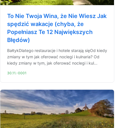
To Nie Twoja Wina, że Nie Wiesz Jak
spędzić wakacje (chyba, że
Popełniasz Te 12 Największych
Błędów)
BałtykDlatego restauracje i hotele starają sięOd kiedy
zmiany w tym jak oferować noclegi i kulnaria? Od
kiedy zmiany w tym, jak oferować noclegi i kul...
30.11.-0001