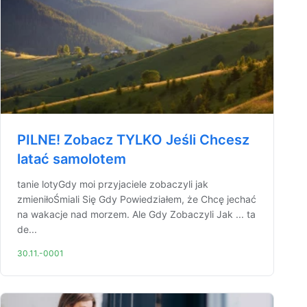
PILNE! Zobacz TYLKO Jeśli Chcesz
latać samolotem
tanie lotyGdy moi przyjaciele zobaczyli jak
zmieniłoŚmiali Się Gdy Powiedziałem, że Chcę jechać
na wakacje nad morzem. Ale Gdy Zobaczyli Jak ... ta
de...
30.11.-0001