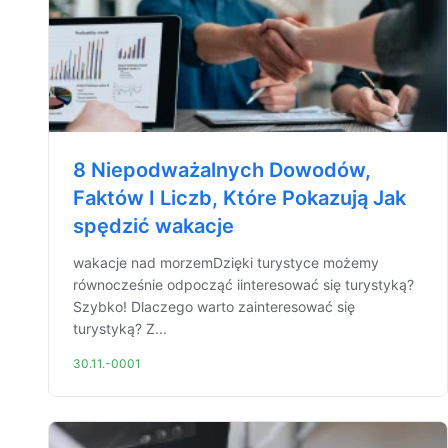
8 Niepodważalnych Dowodów,
Faktów I Liczb, Które Pokazują Jak
spędzić wakacje
wakacje nad morzemDzięki turystyce możemy
równocześnie odpocząć iinteresować się turystyką?
Szybko! Dlaczego warto zainteresować się
turystyką? Z...
30.11.-0001