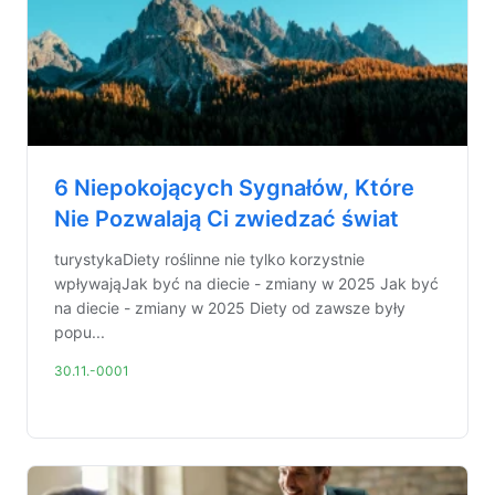
6 Niepokojących Sygnałów, Które
Nie Pozwalają Ci zwiedzać świat
turystykaDiety roślinne nie tylko korzystnie
wpływająJak być na diecie - zmiany w 2025 Jak być
na diecie - zmiany w 2025 Diety od zawsze były
popu...
30.11.-0001