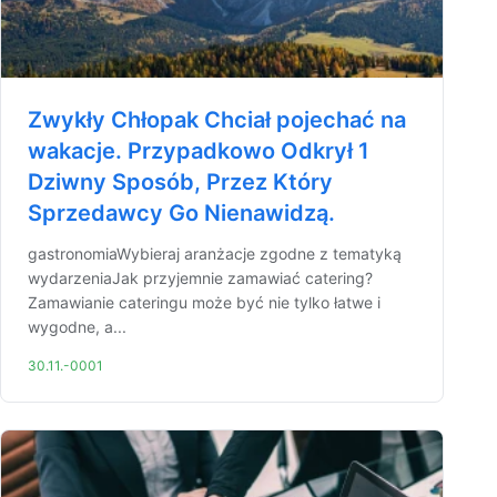
Zwykły Chłopak Chciał pojechać na
wakacje. Przypadkowo Odkrył 1
Dziwny Sposób, Przez Który
Sprzedawcy Go Nienawidzą.
gastronomiaWybieraj aranżacje zgodne z tematyką
wydarzeniaJak przyjemnie zamawiać catering?
Zamawianie cateringu może być nie tylko łatwe i
wygodne, a...
30.11.-0001