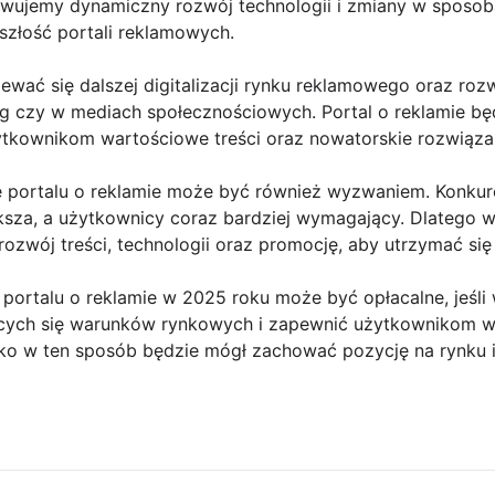
rwujemy dynamiczny rozwój technologii i zmiany w sposoba
złość portali reklamowych.
ać się dalszej digitalizacji rynku reklamowego oraz roz
ing czy w mediach społecznościowych. Portal o reklamie b
ytkownikom wartościowe treści oraz nowatorskie rozwiązan
ie portalu o reklamie może być również wyzwaniem. Konku
ksza, a użytkownicy coraz bardziej wymagający. Dlatego wł
ozwój treści, technologii oraz promocję, aby utrzymać się
rtalu o reklamie w 2025 roku może być opłacalne, jeśli wł
cych się warunków rynkowych i zapewnić użytkownikom wa
lko w ten sposób będzie mógł zachować pozycję na rynku 