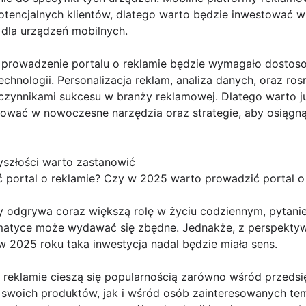
otencjalnych klientów, dlatego warto będzie inwestować w 
la urządzeń mobilnych.
prowadzenie portalu o reklamie będzie wymagało dostoso
technologii. Personalizacja reklam, analiza danych, oraz r
zynnikami sukcesu w branży reklamowej. Dlatego warto ju
tować w nowoczesne narzędzia oraz strategie, aby osiąg
szłości warto zastanowić
portal o reklamie? Czy w 2025 warto prowadzić portal o
dy odgrywa coraz większą rolę w życiu codziennym, pytani
matyce może wydawać się zbędne. Jednakże, z perspektyw
w 2025 roku taka inwestycja nadal będzie miała sens.
 o reklamie cieszą się popularnością zarówno wśród przed
swoich produktów, jak i wśród osób zainteresowanych tem