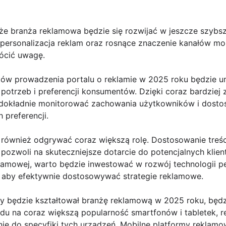
 że branża reklamowa będzie się rozwijać w jeszcze szyb
i, personalizacja reklam oraz rosnące znaczenie kanałów 
rócić uwagę.
w prowadzenia portalu o reklamie w 2025 roku będzie umi
ę potrzeb i preferencji konsumentów. Dzięki coraz bardzi
 dokładnie monitorować zachowania użytkowników i dosto
preferencji.
e również odgrywać coraz większą rolę. Dostosowanie tre
pozwoli na skuteczniejsze dotarcie do potencjalnych klie
lamowej, warto będzie inwestować w rozwój technologii pe
 aby efektywnie dostosowywać strategie reklamowe.
ry będzie kształtował branżę reklamową w 2025 roku, będ
du na coraz większą popularność smartfonów i tabletek, 
e do specyfiki tych urządzeń. Mobilne platformy reklam