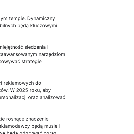
szym tempie. Dynamiczny
mobilnych będą kluczowymi
ejętność śledzenia i
ej zaawansowanym narzędziom
sowywać strategie
ści reklamowych do
ntów. W 2025 roku, aby
rsonalizacji oraz analizować
zie rosnące znaczenie
reklamodawcy będą musieli
owe będą odgrywać coraz