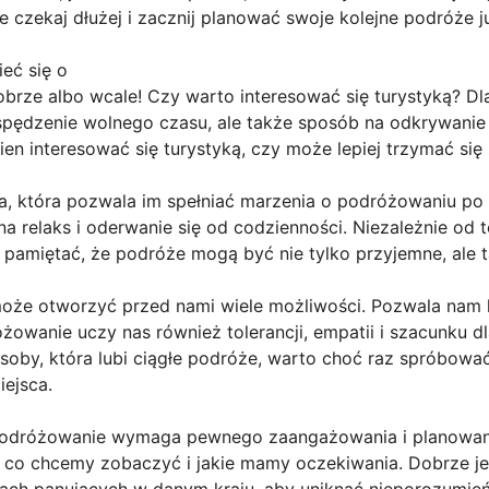
e czekaj dłużej i zacznij planować swoje kolejne podróże ju
eć się o
obrze albo wcale! Czy warto interesować się turystyką? D
spędzenie wolnego czasu, ale także sposób na odkrywanie 
ien interesować się turystyką, czy może lepiej trzymać się
ja, która pozwala im spełniać marzenia o podróżowaniu po 
 relaks i oderwanie się od codzienności. Niezależnie od te
o pamiętać, że podróże mogą być nie tylko przyjemne, ale 
może otworzyć przed nami wiele możliwości. Pozwala nam l
owanie uczy nas również tolerancji, empatii i szacunku dla
osoby, która lubi ciągłe podróże, warto choć raz spróbować
ejsca.
podróżowanie wymaga pewnego zaangażowania i planowania
, co chcemy zobaczyć i jakie mamy oczekiwania. Dobrze je
ajach panujących w danym kraju, aby uniknąć nieporozumień 