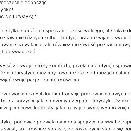
wnocześnie odpocząć i
zybko!
ć się turystyką?
 nie tylko sposób na spędzanie czasu wolnego, ale także 
znawanie różnych kultur i tradycji oraz rozwijanie swoich 
óżowanie na wakacje, ale również możliwość poznania nowy
ch doświadczeń.
ść ze swojej strefy komfortu, przełamać rutynę i sprawić,
 Dzięki turystyce możemy równocześnie odpocząć i naładow
wijać swoje pasje i zainteresowania.
oznawanie różnych kultur i tradycji, próbowanie nowych p
które z korzyści, jakie możemy czerpać z turystyki. Dzię
awiązać nowe kontakty, jak i rozwijać swoją wyobraźnię i
styką, ponieważ pozwala nam ona spojrzeć na świat z zupeł
 świat, jak i również sprawić, że nasze życie stanie się bog